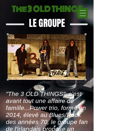
The 3 OLD THINGS
LE GROUPE
"The 3 OLD THINGS", c'est
avant tout une affaire de
famille...Power trio, formé en
2014, élevé au Blues/Rock
des années 70, le groupe fan
de l'irlandais propose un