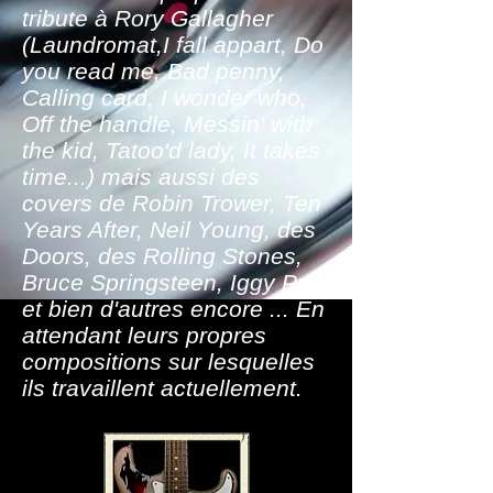
tribute à Rory Gallagher
(Laundromat,I fall appart, Do
you read me, Bad penny,
Calling card, I wonder who,
Off the handle, Messin' with
the kid, Tatoo'd lady, It takes
time...) mais aussi des
covers de Robin Trower, Ten
Years After, Neil Young, des
Doors, des Rolling Stones,
Bruce Springsteen, Iggy Pop
et bien d'autres encore ... En
attendant leurs propres
compositions sur lesquelles
ils travaillent actuellement.